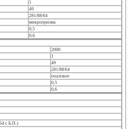
1
49
281/88/64
микропризма
0,5
0,6
2000
1
49
281/88/64
опаловое
0,5
0,6
64 с Б.П.)