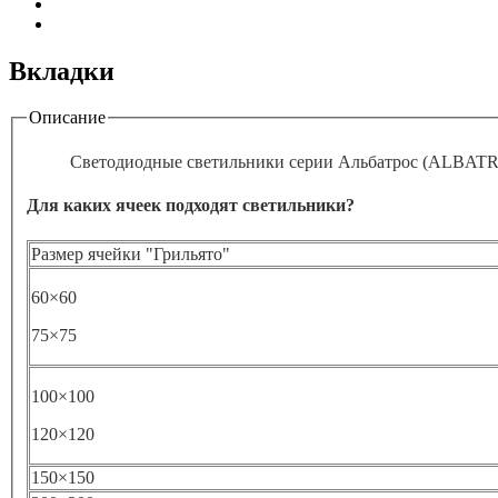
Вкладки
Описание
Светодиодные светильники серии Альбатрос (ALBATRO
Для каких ячеек подходят светильники?
Размер ячейки "Грильято"
60×60
75×75
100×100
120×120
150×150