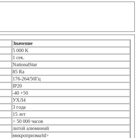
Значение
5 000 K
1 сек.
NationalStar
85 Ra
176-264/50Гц
IP20
-40 +50
УХЛ4
3 года
15 лет
> 50 000 часов
литой алюминий
микропризма/td>