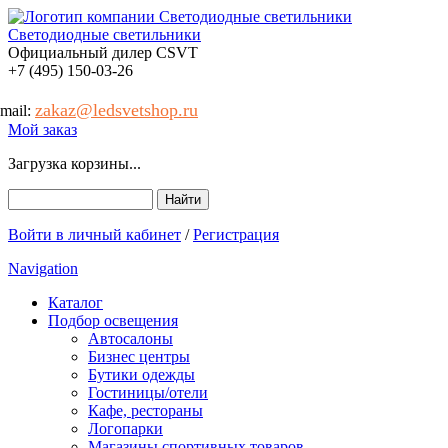
Светодиодные светильники
Официальный дилер CSVT
+7 (495) 150-03-26
zakaz@ledsvetshop.ru
-mail:
Мой заказ
Загрузка корзины...
Найти
Форма поиска
Войти в личный кабинет
/
Регистрация
Navigation
Каталог
Подбор освещения
Автосалоны
Бизнес центры
Бутики одежды
Гостиницы/отели
Кафе, рестораны
Логопарки
Магазины спортивных товаров